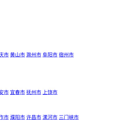
庆市
黄山市
滁州市
阜阳市
宿州市
安市
宜春市
抚州市
上饶市
作市
濮阳市
许昌市
漯河市
三门峡市