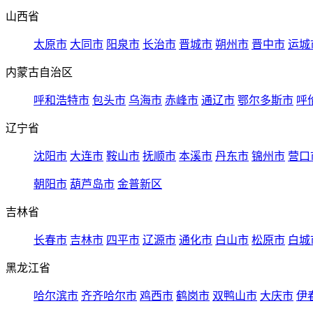
山西省
太原市
大同市
阳泉市
长治市
晋城市
朔州市
晋中市
运城
内蒙古自治区
呼和浩特市
包头市
乌海市
赤峰市
通辽市
鄂尔多斯市
呼
辽宁省
沈阳市
大连市
鞍山市
抚顺市
本溪市
丹东市
锦州市
营口
朝阳市
葫芦岛市
金普新区
吉林省
长春市
吉林市
四平市
辽源市
通化市
白山市
松原市
白城
黑龙江省
哈尔滨市
齐齐哈尔市
鸡西市
鹤岗市
双鸭山市
大庆市
伊