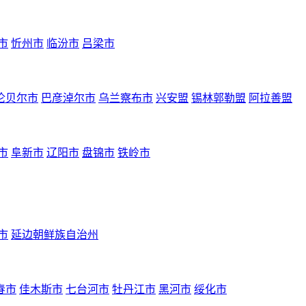
市
忻州市
临汾市
吕梁市
伦贝尔市
巴彦淖尔市
乌兰察布市
兴安盟
锡林郭勒盟
阿拉善盟
市
阜新市
辽阳市
盘锦市
铁岭市
市
延边朝鲜族自治州
春市
佳木斯市
七台河市
牡丹江市
黑河市
绥化市