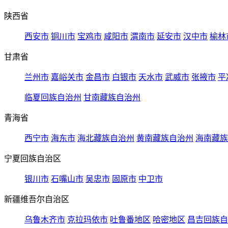
陕西省
西安市
铜川市
宝鸡市
咸阳市
渭南市
延安市
汉中市
榆林
甘肃省
兰州市
嘉峪关市
金昌市
白银市
天水市
武威市
张掖市
平
临夏回族自治州
甘南藏族自治州
青海省
西宁市
海东市
海北藏族自治州
黄南藏族自治州
海南藏族
宁夏回族自治区
银川市
石嘴山市
吴忠市
固原市
中卫市
新疆维吾尔自治区
乌鲁木齐市
克拉玛依市
吐鲁番地区
哈密地区
昌吉回族自