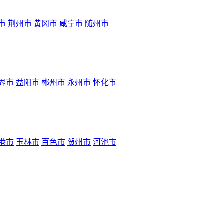
市
荆州市
黄冈市
咸宁市
随州市
界市
益阳市
郴州市
永州市
怀化市
港市
玉林市
百色市
贺州市
河池市