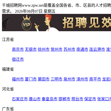
千城招聘网www.zpw.net是覆盖全国各省、市、区县的
需求。 2026年08月07日 星期五
江苏省
南京市
无锡市
徐州市
常州市
苏州市
南通市
连云港市
淮
宿迁市
福建省
福州市
厦门市
莆田市
三明市
泉州市
漳州市
南平市
龙岩
河北省
石家庄市
唐山市
秦皇岛市
邯郸市
邢台市
保定市
张家口
广东省