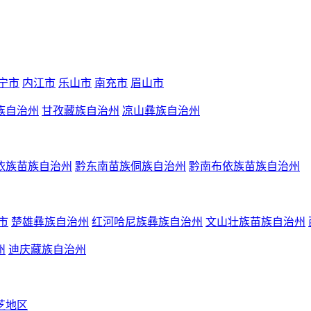
宁市
内江市
乐山市
南充市
眉山市
族自治州
甘孜藏族自治州
凉山彝族自治州
依族苗族自治州
黔东南苗族侗族自治州
黔南布依族苗族自治州
市
楚雄彝族自治州
红河哈尼族彝族自治州
文山壮族苗族自治州
州
迪庆藏族自治州
芝地区