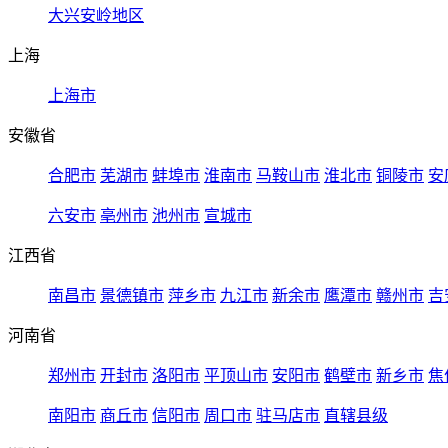
大兴安岭地区
上海
上海市
安徽省
合肥市
芜湖市
蚌埠市
淮南市
马鞍山市
淮北市
铜陵市
安
六安市
亳州市
池州市
宣城市
江西省
南昌市
景德镇市
萍乡市
九江市
新余市
鹰潭市
赣州市
吉
河南省
郑州市
开封市
洛阳市
平顶山市
安阳市
鹤壁市
新乡市
焦
南阳市
商丘市
信阳市
周口市
驻马店市
直辖县级