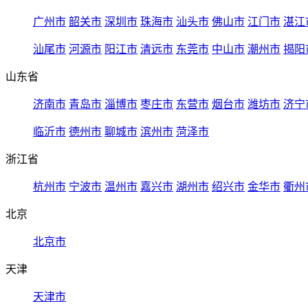
广州市
韶关市
深圳市
珠海市
汕头市
佛山市
江门市
湛江
汕尾市
河源市
阳江市
清远市
东莞市
中山市
潮州市
揭阳
山东省
济南市
青岛市
淄博市
枣庄市
东营市
烟台市
潍坊市
济宁
临沂市
德州市
聊城市
滨州市
菏泽市
浙江省
杭州市
宁波市
温州市
嘉兴市
湖州市
绍兴市
金华市
衢州
北京
北京市
天津
天津市