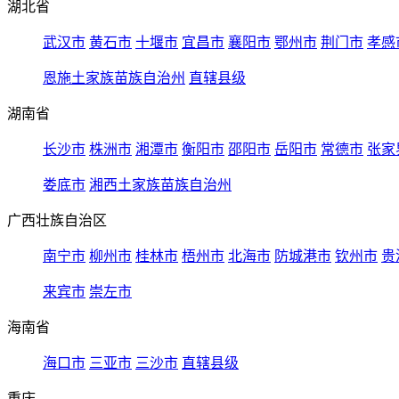
湖北省
武汉市
黄石市
十堰市
宜昌市
襄阳市
鄂州市
荆门市
孝感
恩施土家族苗族自治州
直辖县级
湖南省
长沙市
株洲市
湘潭市
衡阳市
邵阳市
岳阳市
常德市
张家
娄底市
湘西土家族苗族自治州
广西壮族自治区
南宁市
柳州市
桂林市
梧州市
北海市
防城港市
钦州市
贵
来宾市
崇左市
海南省
海口市
三亚市
三沙市
直辖县级
重庆