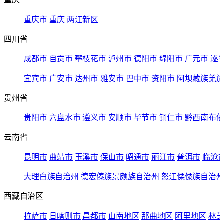
重庆市
重庆
两江新区
四川省
成都市
自贡市
攀枝花市
泸州市
德阳市
绵阳市
广元市
遂
宜宾市
广安市
达州市
雅安市
巴中市
资阳市
阿坝藏族羌
贵州省
贵阳市
六盘水市
遵义市
安顺市
毕节市
铜仁市
黔西南布
云南省
昆明市
曲靖市
玉溪市
保山市
昭通市
丽江市
普洱市
临沧
大理白族自治州
德宏傣族景颇族自治州
怒江傈僳族自治
西藏自治区
拉萨市
日喀则市
昌都市
山南地区
那曲地区
阿里地区
林