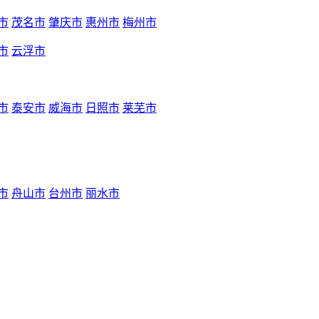
市
茂名市
肇庆市
惠州市
梅州市
市
云浮市
市
泰安市
威海市
日照市
莱芜市
市
舟山市
台州市
丽水市