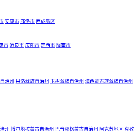
市
安康市
商洛市
西咸新区
凉市
酒泉市
庆阳市
定西市
陇南市
自治州
果洛藏族自治州
玉树藏族自治州
海西蒙古族藏族自治州
治州
博尔塔拉蒙古自治州
巴音郭楞蒙古自治州
阿克苏地区
克孜